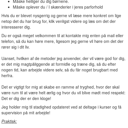
Måske helliger du dig børnene.
Måske oplever du / I skænderier i jeres parforhold
Hvis du er blevet nysgerrig og gerne vil læse mere konkret om lige
netop det du har brug for, klik venligst videre og læs om det der
interesserer dig.
Du er også meget velkommen til at kontakte mig enten på mail eller
telefon, så du kan høre mere, ligesom jeg gerne vil høre om det der
rører sig i dit liv.
Uanset, hvilken af de metoder jeg anvender, der vil være god for dig,
er det mig magtpåliggende at formidle og træne dig, så du efter
nogen tid, kan arbejde videre selv, så du får noget brugbart med
herfra.
Det er vigtigt for mig at skabe en ramme af tryghed, hvor der skal
være rum til at være helt ærlig og hvor du vil blive mødt med respekt:
Det er dig der er den kloge!
Jeg holder mig til stadighed opdateret ved at deltage i kurser og få
supervision på mit arbejde!
Praktisk: