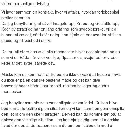
videre personlige udvikling.
Vi laver sammen en kontrakt, hvor vi aftaler, hvordan forløbet skal
sættes sammen.
Da jeg benytter mig af såvel Imagoterapi; Krops- og Gestaltterapi;
Kognitiv terapi og har en lang erfaring som sygeplejerske, vil jeg
kunne mikse det, så du får netop den hjælp du behøver for at finde
glæde og tilfredshed i dit liv.
Det er mit store ønske at alle mennesker bliver accepterede netop
som vi er. Både når vi er venlige, tilpasser os, skejer ud, er vrede,
kede af det, syge, sårede osv..
Måske kan du komme til at tro på, du ikke er værd at holde af, hvis
du ikke er på en ganske bestemt måde og det kan give
besværligheder både i parforhold, mellem kolleger og andre
mennesker.
Jeg benytter samtale som væsentligste virkemiddel. Du kan blive
bedt om at forestille dig en situation og vi kan sammen gennemspille
den, som om den sker i terapien. Derved kan du komme tæt på, at
opleve den virkelige situation. Jeg kan hjælpe dig med at afdække,
hvad der gør, at du reagerer som du gør, og hjælpe dig med at